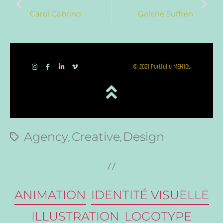
Carol Cabrino
Galerie Suffren
© 2021 Portfolio MEH10s.
Agency
Creative
Design
,
,
ANIMATION
IDENTITÉ VISUELLE
ILLUSTRATION
LOGOTYPE