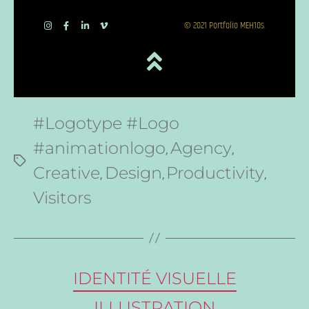
© 2021 Portfolio MEH10s.
#Logotype #Logo
#animationlogo
Agency
,
,
Creative
Design
Productivity
,
,
,
Visitors
IDENTITÉ VISUELLE
ILLUSTRATION